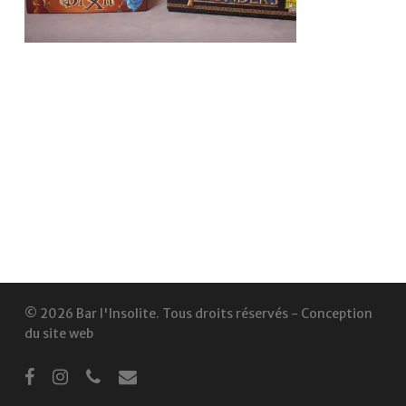
© 2026 Bar l'Insolite. Tous droits réservés -
Conception
du site web
facebook
instagram
phone
email