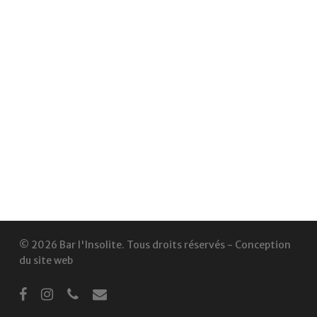
© 2026 Bar l'Insolite. Tous droits réservés -
Conception
du site web
facebook
instagram
phone
email