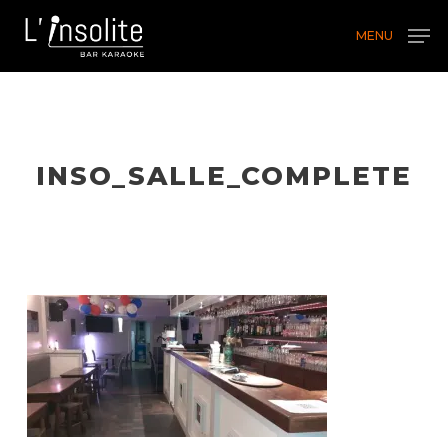
Skip
MENU
to
main
content
INSO_SALLE_COMPLETE