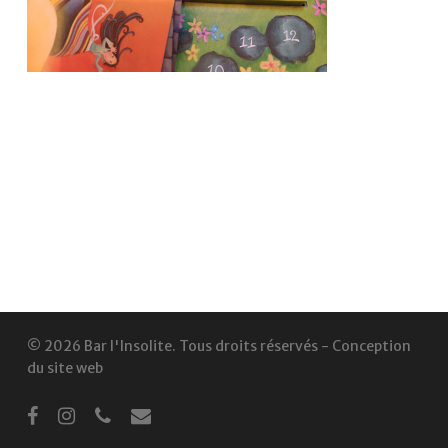
© 2026 Bar l'Insolite. Tous droits réservés -
Conception
du site web
facebook
instagram
phone
email