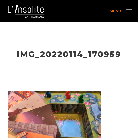
Skip
MENU
to
main
content
IMG_20220114_170959