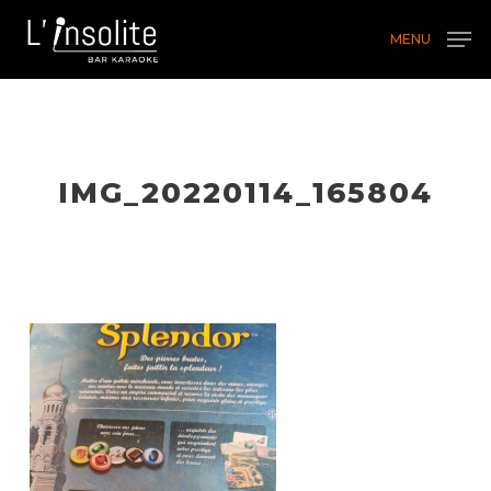
Skip
MENU
to
main
content
IMG_20220114_165804