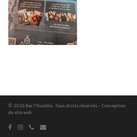
© 2026 Bar l'Insolite. Tous droits réservés -
Conception
du site web
facebook
instagram
phone
email