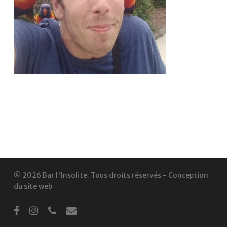
© 2026 Bar l'Insolite. Tous droits réservés -
Conception
du site web
facebook
instagram
phone
email